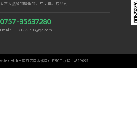
专营天然植物提取物、中间体、原料药
0757-85637280
Email：1121772718@qq.com
地址：佛山市南海区里水镇里广路50号永润广场1909B