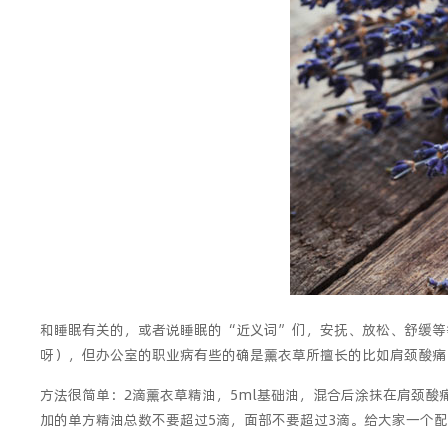
和睡眠有关的，或者说睡眠的“近义词”们，安抚、放松、舒缓等
呀），但办公室的职业病有些的确是薰衣草所擅长的比如肩颈酸痛
方法很简单：2滴薰衣草精油，5ml基础油，混合后涂抹在肩颈酸
加的单方精油总数不要超过5滴，面部不要超过3滴。给大家一个配