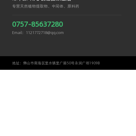
专营天然植物提取物、中间体、原料药
0757-85637280
Email：1121772718@qq.com
地址：佛山市南海区里水镇里广路50号永润广场1909B