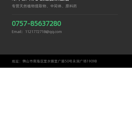
专营天然植物提取物、中间体、原料药
0757-85637280
Email：1121772718@qq.com
地址：佛山市南海区里水镇里广路50号永润广场1909B