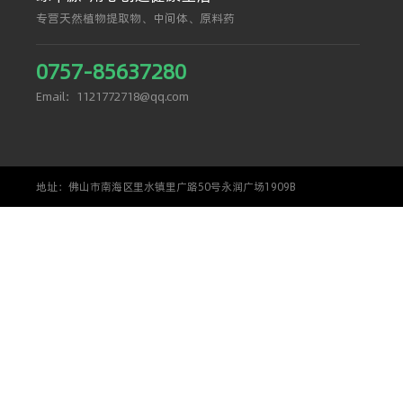
专营天然植物提取物、中间体、原料药
0757-85637280
Email：1121772718@qq.com
地址：佛山市南海区里水镇里广路50号永润广场1909B