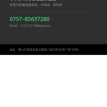
专营天然植物提取物、中间体、原料药
0757-85637280
Email：1121772718@qq.com
地址：佛山市南海区里水镇里广路50号永润广场1909B