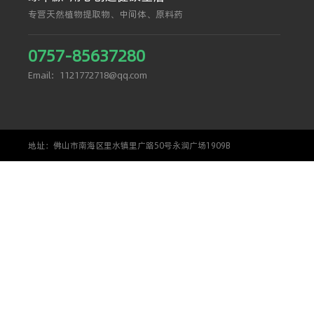
专营天然植物提取物、中间体、原料药
0757-85637280
Email：1121772718@qq.com
地址：佛山市南海区里水镇里广路50号永润广场1909B