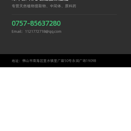
专营天然植物提取物、中间体、原料药
0757-85637280
Email：1121772718@qq.com
地址：佛山市南海区里水镇里广路50号永润广场1909B