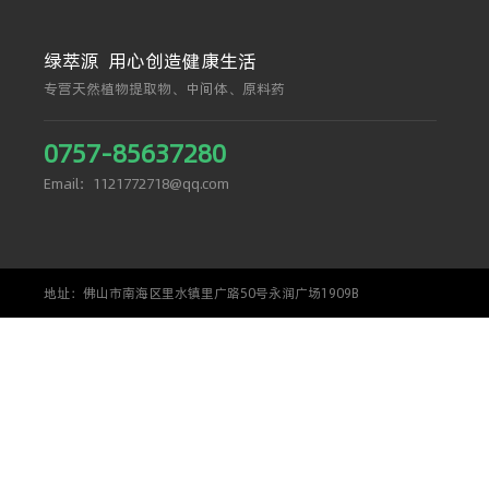
绿萃源 用心创造健康生活
专营天然植物提取物、中间体、原料药
0757-85637280
Email：1121772718@qq.com
地址：佛山市南海区里水镇里广路50号永润广场1909B