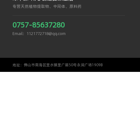
专营天然植物提取物、中间体、原料药
0757-85637280
Email：1121772718@qq.com
地址：佛山市南海区里水镇里广路50号永润广场1909B