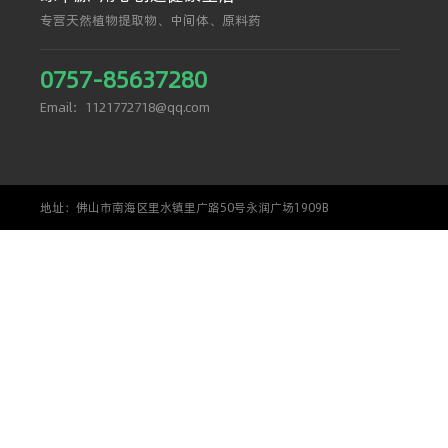
专营天然植物提取物、中间体、原料药
0757-85637280
Email：1121772718@qq.com
地址：佛山市南海区里水镇里广路50号永润广场1909B