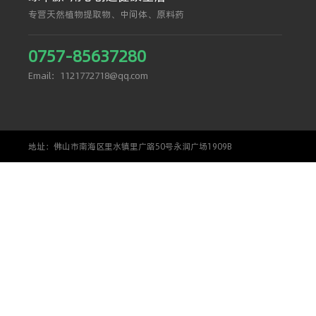
专营天然植物提取物、中间体、原料药
0757-85637280
Email：1121772718@qq.com
地址：佛山市南海区里水镇里广路50号永润广场1909B