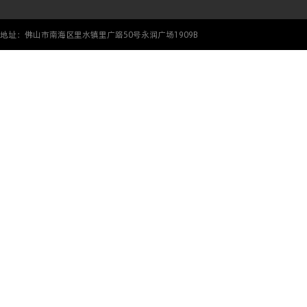
地址：佛山市南海区里水镇里广路50号永润广场1909B