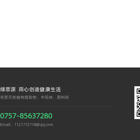
绿萃源 用心创造健康生活
专营天然植物提取物、中间体、原料药
0757-85637280
Email：1121772718@qq.com